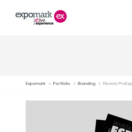
Expomark
>
Portfolio
>
Branding
>
Revista ProEsp