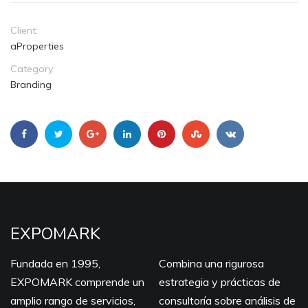
Client:
aProperties
Category:
Branding
EXPOMARK
Fundada en 1995,
Combina una rigurosa
EXPOMARK comprende un
estrategia y prácticas de
amplio rango de servicios,
consultoría sobre análisis de